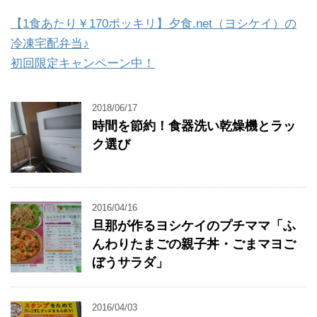
【1食あたり￥170ポッキリ】夕食.net（ヨシケイ）の
冷凍宅配弁当♪
初回限定キャンペーン中！
2018/06/17
時間を節約！食器洗い乾燥機とラッ
ク選び
2016/04/16
旦那が作るヨシケイのプチママ「ふ
んわりたまごの親子丼・ごまマヨご
ぼうサラダ」
2016/04/03