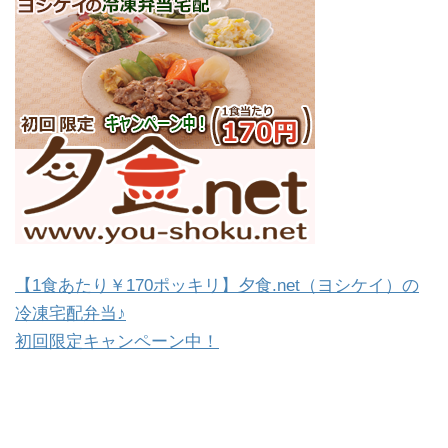
【1食あたり￥170ポッキリ】夕食.net（ヨシケイ）の
冷凍宅配弁当♪
初回限定キャンペーン中！