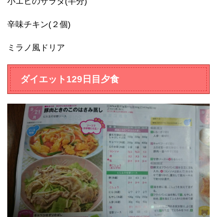
小エビのサラダ(半分)
辛味チキン(２個)
ミラノ風ドリア
ダイエット129日目夕食