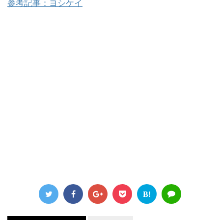
参考記事：ヨシケイ
B!