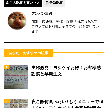
この記事を書いた人
最新記事
アンパン主婦
性別：女 趣味：料理・貯蓄 １児の母親です
ブログではお料理と子育ての日記を書いてい
ます
あなたにおすすめの記事
1
主婦必見！ヨシケイお得！お客様感
謝祭と早期注文
2
夜ご飯何食べたい?もうメニューで悩
まない。ヨシケイの夕食宅配は料金