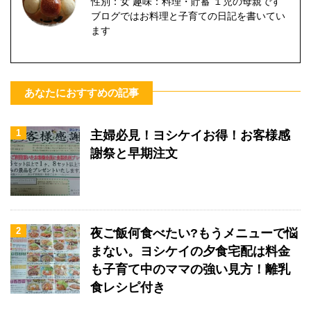
性別：女 趣味：料理・貯蓄 １児の母親です
ブログではお料理と子育ての日記を書いてい
ます
あなたにおすすめの記事
1
主婦必見！ヨシケイお得！お客様感
謝祭と早期注文
2
夜ご飯何食べたい?もうメニューで悩
まない。ヨシケイの夕食宅配は料金
も子育て中のママの強い見方！離乳
食レシピ付き