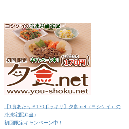
【1食あたり￥170ポッキリ】夕食.net（ヨシケイ）の
冷凍宅配弁当♪
初回限定キャンペーン中！