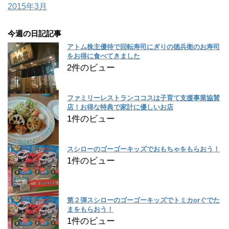
2015年3月
今週の日記記事
アトム株主優待で回転寿司にぎりの徳兵衛のお寿司
をお得に食べてきました
2件のビュー
ファミリーレストランココスは子育て支援事業協賛
店！お得な特典で家計に優しいお店
1件のビュー
スシローのゴーゴーキッズでおもちゃをもらおう！
1件のビュー
第２弾スシローのゴーゴーキッズでトミカorぐでた
まをもらおう！
1件のビュー