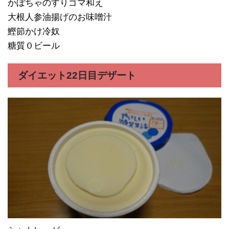
かぼちゃのすりゴマ和え
大根人参油揚げのお味噌汁
鰹節かけ冷奴
糖質０ビール
ダイエット22日目デザート